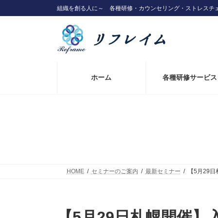
コ
ナ
組織を創る人に～ 各種研修・カウンセリング・ストレスチ
ン
ビ
テ
ゲ
ン
ー
ツ
シ
へ
ョ
ス
ン
キ
に
ホーム
各種研修サービス
ッ
移
プ
動
HOME
セミナーのご案内
最新セミナー
【5月29
【5月29日札幌開催】