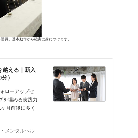
を習得。基本動作から確実に身につけます。
を越える｜新入
0分）
フォローアップセ
プを埋める実践力
1ヶ月前後に多く
ー・メンタルヘル