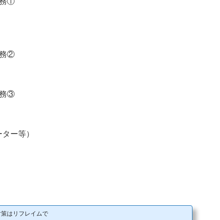
実務①
務②
務③
ーター等）
対策はリフレイムで