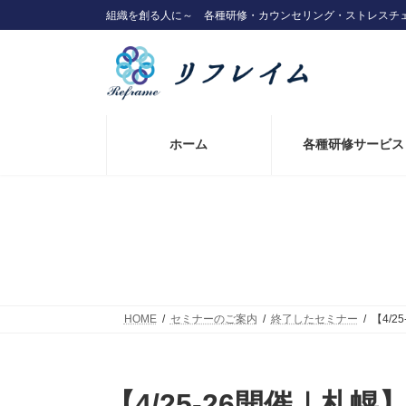
コ
ナ
組織を創る人に～ 各種研修・カウンセリング・ストレスチ
ン
ビ
テ
ゲ
ン
ー
ツ
シ
へ
ョ
ス
ン
キ
に
ホーム
各種研修サービス
ッ
移
プ
動
HOME
セミナーのご案内
終了したセミナー
【4/
【4/25-26開催｜