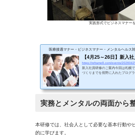
実践形式でビジネスマナー
医療接遇マナー・ビジネスマナー・メンタルヘルス
【4月25～26日】新入
https://reframe8.com/events/20260425
新入社員研修のご案内今回は札幌で
づくりまでを視野に入れたプログラ
実務とメンタルの両面から
本研修では、社会人として必要な基本行動や
的に学びます。