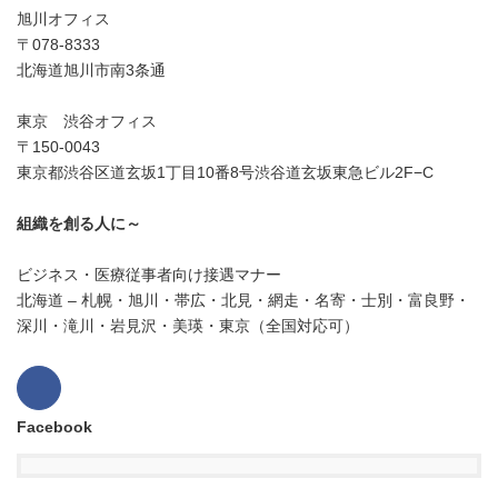
旭川オフィス
〒078-8333
北海道旭川市南3条通
東京 渋谷オフィス
〒150-0043
東京都渋谷区道玄坂1丁目10番8号渋谷道玄坂東急ビル2F−C
組織を創る人に～
ビジネス・医療従事者向け接遇マナー
北海道 – 札幌・旭川・帯広・北見・網走・名寄・士別・富良野・
深川・滝川・岩見沢・美瑛・東京（全国対応可）
Facebook