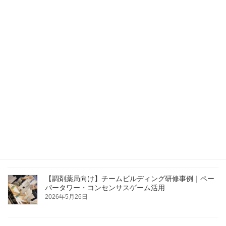
建設業安全大会の講演事例｜主体性が作る私たちの未
来
2026年6月15日
JA新採用職員研修・フォローアップ研修を実施しまし
た｜留萌・上川・宗谷管内JA
2026年6月4日
【札幌開催】医療従事者向け接遇セミナー｜患者対応
の基本を学ぶ
2026年5月26日
【調剤薬局向け】チームビルディング研修事例｜ペー
パータワー・コンセンサスゲーム活用
2026年5月26日