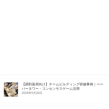
建設業安全大会の講演事例｜主体性が作る私たちの未
来
2026年6月15日
JA新採用職員研修・フォローアップ研修を実施しまし
た｜留萌・上川・宗谷管内JA
2026年6月4日
【札幌開催】医療従事者向け接遇セミナー｜患者対応
の基本を学ぶ
2026年5月26日
【調剤薬局向け】チームビルディング研修事例｜ペー
パータワー・コンセンサスゲーム活用
2026年5月26日