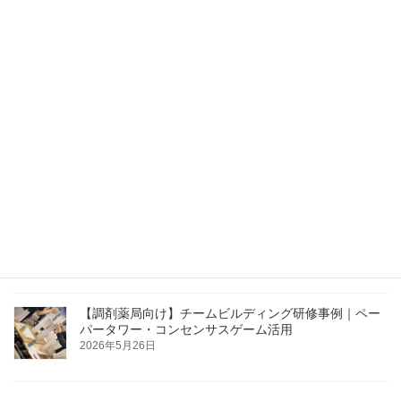
建設業安全大会の講演事例｜主体性が作る私たちの未
来
2026年6月15日
JA新採用職員研修・フォローアップ研修を実施しまし
た｜留萌・上川・宗谷管内JA
2026年6月4日
【札幌開催】医療従事者向け接遇セミナー｜患者対応
の基本を学ぶ
2026年5月26日
【調剤薬局向け】チームビルディング研修事例｜ペー
パータワー・コンセンサスゲーム活用
2026年5月26日