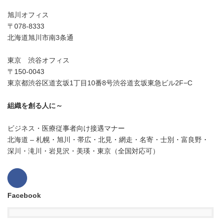
旭川オフィス
〒078-8333
北海道旭川市南3条通
東京 渋谷オフィス
〒150-0043
東京都渋谷区道玄坂1丁目10番8号渋谷道玄坂東急ビル2F−C
組織を創る人に～
ビジネス・医療従事者向け接遇マナー
北海道 – 札幌・旭川・帯広・北見・網走・名寄・士別・富良野・
深川・滝川・岩見沢・美瑛・東京（全国対応可）
Facebook