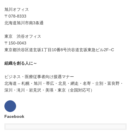
旭川オフィス
〒078-8333
北海道旭川市南3条通
東京 渋谷オフィス
〒150-0043
東京都渋谷区道玄坂1丁目10番8号渋谷道玄坂東急ビル2F−C
組織を創る人に～
ビジネス・医療従事者向け接遇マナー
北海道 – 札幌・旭川・帯広・北見・網走・名寄・士別・富良野・
深川・滝川・岩見沢・美瑛・東京（全国対応可）
Facebook