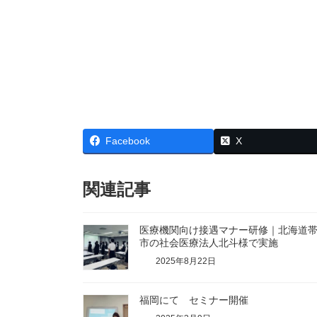
医療接遇
メディ
リフレイム
Facebook
X
関連記事
医療機関向け接遇マナー研修｜北海道
市の社会医療法人北斗様で実施
2025年8月22日
福岡にて セミナー開催