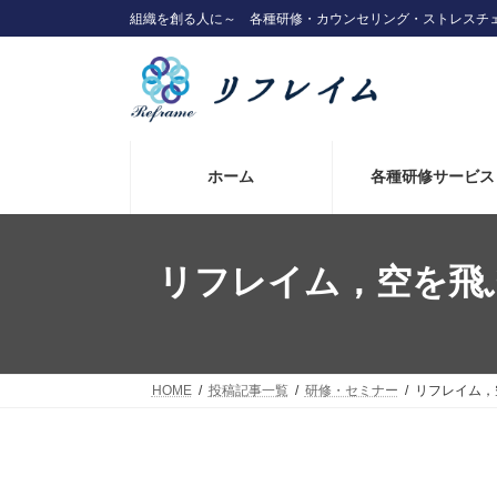
コ
ナ
組織を創る人に～ 各種研修・カウンセリング・ストレスチ
ン
ビ
テ
ゲ
ン
ー
ツ
シ
へ
ョ
ス
ン
キ
に
ホーム
各種研修サービス
ッ
移
プ
動
リフレイム，空を飛
HOME
投稿記事一覧
研修・セミナー
リフレイム，